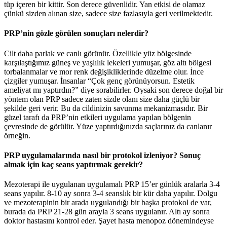
tüp içeren bir kittir. Son derece güvenlidir. Yan etkisi de olamaz
çünkü sizden alınan size, sadece size fazlasıyla geri verilmektedir.
PRP’nin gözle görülen sonuçları nelerdir?
Cilt daha parlak ve canlı görünür. Özellikle yüz bölgesinde
karşılaştığımız güneş ve yaşlılık lekeleri yumuşar, göz altı bölgesi
torbalanmalar ve mor renk değişikliklerinde düzelme olur. İnce
çizgiler yumuşar. İnsanlar “Çok genç görünüyorsun. Estetik
ameliyat mı yaptırdın?” diye sorabilirler. Oysaki son derece doğal bir
yöntem olan PRP sadece zaten sizde olanı size daha güçlü bir
şekilde geri verir. Bu da cildinizin savunma mekanizmasıdır. Bir
güzel tarafı da PRP’nin etkileri uygulama yapılan bölgenin
çevresinde de görülür. Yüze yaptırdığınızda saçlarınız da canlanır
örneğin.
PRP uygulamalarında nasıl bir protokol izleniyor? Sonuç
almak için kaç seans yaptırmak gerekir?
Mezoterapi ile uygulanan uygulamalı PRP 15’er günlük aralarla 3-4
seans yapılır. 8-10 ay sonra 3-4 seanslık bir kür daha yapılır. Dolgu
ve mezoterapinin bir arada uygulandığı bir başka protokol de var,
burada da PRP 21-28 gün arayla 3 seans uygulanır. Altı ay sonra
doktor hastasını kontrol eder. Şayet hasta menopoz dönemindeyse