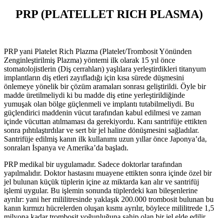
PRP (PLATELLET RICH PLASMA)
PRP yani Platelet Rich Plazma (Platelet/Trombosit Yönünden
Zenginleştirilmiş Plazma) yöntemi ilk olarak 15 yıl önce
stomatolojistlerin (Diş cerrahları) yaşlılara yerleştirdikleri titanyum
implantların diş etleri zayıfladığı için kısa sürede düşmesini
önlemeye yönelik bir çözüm aramaları sonrası geliştirildi. Öyle bir
madde üretilmeliydi ki bu madde diş etine yerleştirildiğinde
yumuşak olan bölge güçlenmeli ve implantı tutabilmeliydi. Bu
güçlendirici maddenin vücut tarafından kabul edilmesi ve zaman
içinde vücuttan atılmaması da gerekiyordu. Kanı santrifüje ettikten
sonra pıhtılaştırdılar ve sert bir jel haline dönüşmesini sağladılar.
Santrifüje edilmiş kanın ilk kullanımı uzun yıllar önce Japonya’da,
sonraları İspanya ve Amerika’da başladı.
PRP medikal bir uygulamadır. Sadece doktorlar tarafından
yapılmalıdır. Doktor hastasını muayene ettikten sonra içinde özel bir
jel bulunan küçük tüplerin içine az miktarda kan alır ve santrifüj
işlemi uygular. Bu işlemin sonunda tüplerdeki kan bileşenlerine
ayrılır: yani her mililitresinde yaklaşık 200.000 trombosit bulunan bu
kanın kırmızı hücrelerden oluşan kısmı ayrılır, böylece mililitrede 1,5
milyona kadar trombosit yoğunluğuna sahip olan bir jel elde edilir.