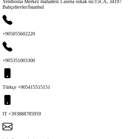
Yenibosna Merkez mahallesi 1.asena sokak no:15CA, 34197
Bahçelievler/İstanbul
+905055602220
+905351003300
Türkçe +905415515151
IT +393888785959