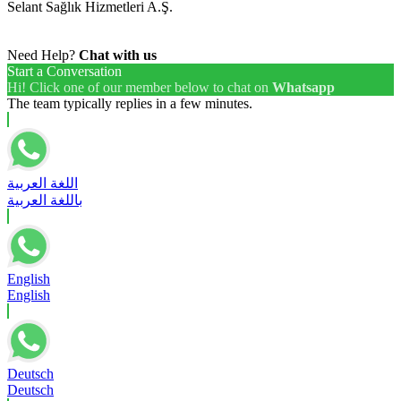
Selant Sağlık Hizmetleri A.Ş.
Need Help?
Chat with us
Start a Conversation
Hi! Click one of our member below to chat on
Whatsapp
The team typically replies in a few minutes.
اللغة العربية
باللغة العربية
English
English
Deutsch
Deutsch