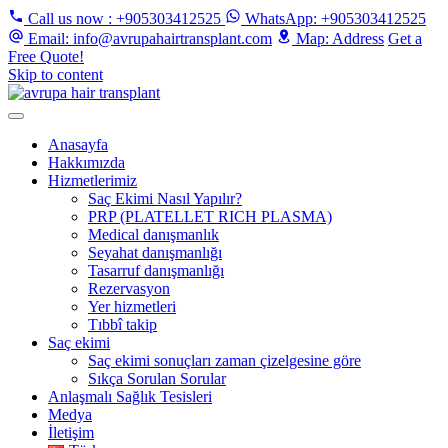
Call us now
: +905303412525
WhatsApp
: +905303412525
Email
: info@avrupahairtransplant.com
Map
: Address
Get a
Free Quote!
Skip to content
Anasayfa
Hakkımızda
Hizmetlerimiz
Saç Ekimi Nasıl Yapılır?
PRP (PLATELLET RICH PLASMA)
Medical danışmanlık
Seyahat danışmanlığı
Tasarruf danışmanlığı
Rezervasyon
Yer hizmetleri
Tıbbî takip
Saç ekimi
Saç ekimi sonuçları zaman çizelgesine göre
Sıkça Sorulan Sorular
Anlaşmalı Sağlık Tesisleri
Medya
İletişim