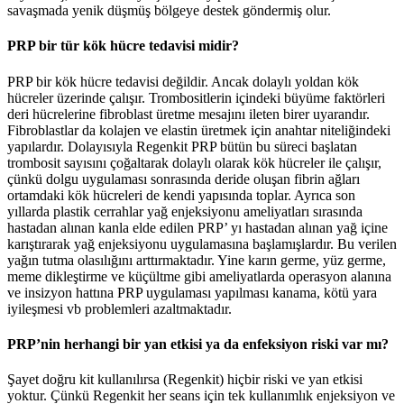
savaşmada yenik düşmüş bölgeye destek göndermiş olur.
PRP bir tür kök hücre tedavisi midir?
PRP bir kök hücre tedavisi değildir. Ancak dolaylı yoldan kök
hücreler üzerinde çalışır. Trombositlerin içindeki büyüme faktörleri
deri hücrelerine fibroblast üretme mesajını ileten birer uyarandır.
Fibroblastlar da kolajen ve elastin üretmek için anahtar niteliğindeki
yapılardır. Dolayısıyla Regenkit PRP bütün bu süreci başlatan
trombosit sayısını çoğaltarak dolaylı olarak kök hücreler ile çalışır,
çünkü dolgu uygulaması sonrasında deride oluşan fibrin ağları
ortamdaki kök hücreleri de kendi yapısında toplar. Ayrıca son
yıllarda plastik cerrahlar yağ enjeksiyonu ameliyatları sırasında
hastadan alınan kanla elde edilen PRP’ yı hastadan alınan yağ içine
karıştırarak yağ enjeksiyonu uygulamasına başlamışlardır. Bu verilen
yağın tutma olasılığını arttırmaktadır. Yine karın germe, yüz germe,
meme dikleştirme ve küçültme gibi ameliyatlarda operasyon alanına
ve insizyon hattına PRP uygulaması yapılması kanama, kötü yara
iyileşmesi vb problemleri azaltmaktadır.
PRP’nin herhangi bir yan etkisi ya da enfeksiyon riski var mı?
Şayet doğru kit kullanılırsa (Regenkit) hiçbir riski ve yan etkisi
yoktur. Çünkü Regenkit her seans için tek kullanımlık enjeksiyon ve