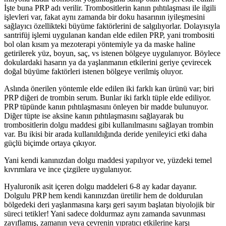
İşte buna PRP adı verilir. Trombositlerin kanın pıhtılaşması ile ilgili
işlevleri var, fakat aynı zamanda bir doku hasarının iyileşmesini
sağlayıcı özellikteki büyüme faktörlerini de salgılıyorlar. Dolayısıyla
santrifüj işlemi uygulanan kandan elde edilen PRP, yani trombositi
bol olan kısım ya mezoterapi yöntemiyle ya da maske haline
getirilerek yüz, boyun, saç, vs istenen bölgeye uygulanıyor. Böylece
dokulardaki hasarın ya da yaşlanmanın etkilerini geriye çevirecek
doğal büyüme faktörleri istenen bölgeye verilmiş oluyor.
Aslında önerilen yöntemle elde edilen iki farklı kan ürünü var; biri
PRP diğeri de trombin serum. Bunlar iki farklı tüple elde ediliyor.
PRP tüpünde kanın pıhtılaşmasını önleyen bir madde bulunuyor.
Diğer tüpte ise aksine kanın pıhtılaşmasını sağlayarak bu
trombositlerin dolgu maddesi gibi kullanılmasını sağlayan trombin
var. Bu ikisi bir arada kullanıldığında deride yenileyici etki daha
güçlü biçimde ortaya çıkıyor.
Yani kendi kanınızdan dolgu maddesi yapılıyor ve, yüzdeki temel
kıvrımlara ve ince çizgilere uygulanıyor.
Hyaluronik asit içeren dolgu maddeleri 6-8 ay kadar dayanır.
Dolgulu PRP hem kendi kanınızdan üretilir hem de doldurulan
bölgedeki deri yaşlanmasına karşı geri sayım başlatan biyolojik bir
süreci tetikler! Yani sadece doldurmaz aynı zamanda savunması
zayıflamış, zamanın veya çevrenin yıpratıcı etkilerine karşı