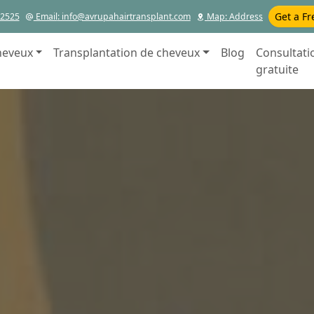
Get a Fr
12525
Email
: info@avrupahairtransplant.com
Map
: Address
heveux
Transplantation de cheveux
Blog
Consultati
gratuite