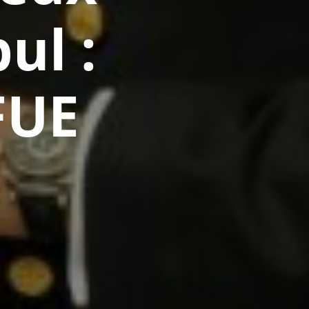
ul :
FUE