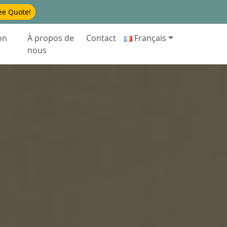
ee Quote!
on
À propos de
Contact
Français
nous