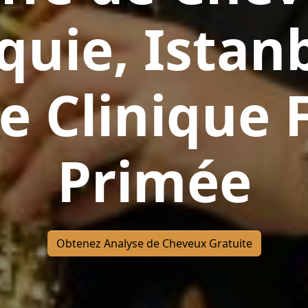
quie, Istanb
e Clinique 
Primée
Obtenez Analyse de Cheveux Gratuite