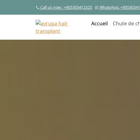
Call us now
: +905303412525
WhatsApp
: +9053034
Accueil
Chute de c